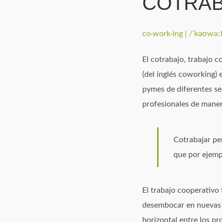
COTRAB
co·work·ing | /ˈkəʊwəː
El cotrabajo​, trabajo 
(del inglés coworking)
pymes de diferentes se
profesionales de maner
Cotrabajar pe
que por ejemp
El trabajo cooperativo 
desembocar en nuevas r
horizontal entre los p